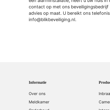
een alarminstallatie, heeft u uw huis i
contact op met ons beveiligingsbedrijf
advies op maat. U bereikt ons telefoni
info@blikbeveiliging.nl
.
Informatie
Produ
Over ons
Inbra
Meldkamer
Camer