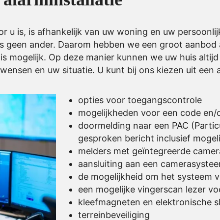
oor u is, is afhankelijk van uw woning en uw persoonl
als geen ander. Daarom hebben we een groot aanbod a
is mogelijk. Op deze manier kunnen we uw huis altijd
 wensen en uw situatie. U kunt bij ons kiezen uit een 
opties voor toegangscontrole
mogelijkheden voor een code en/of
doormelding naar een PAC (Particu
gesproken bericht inclusief mogelij
melders met geïntegreerde camera
aansluiting aan een
camerasyste
de mogelijkheid om het systeem v
een mogelijke vingerscan lezer v
kleefmagneten en elektronische 
terreinbeveiliging