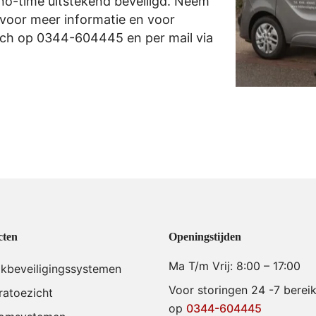
n no-time uitstekend beveiligd. Neem
 voor meer informatie en voor
sch op
0344-604445
en per mail via
cten
Openingstijden
Ma T/m Vrij: 8:00 – 17:00
akbeveiligingssystemen
Voor storingen 24 -7 berei
atoezicht
op
0344-604445