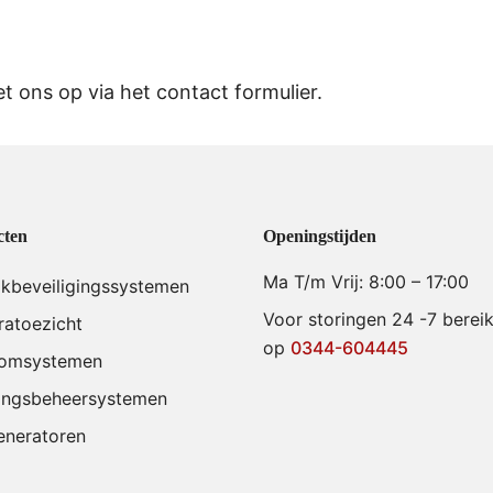
t ons op via het
contact formulier
.
cten
Openingstijden
Ma T/m Vrij: 8:00 – 17:00
akbeveiligingssystemen
Voor storingen 24 -7 berei
atoezicht
op
0344-604445
comsystemen
ngsbeheersystemen
eneratoren